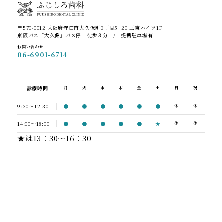
〒570-0012 大阪府守口市大久保町3丁目5−20 三東ハイツ1F
京阪バス「大久保」バス停 徒歩３分 / 提携駐車場有
お問い合わせ
06-6901-6714
診療時間
月
火
水
木
金
土
日
祝
9:30〜12:30
●
●
●
●
●
●
休
休
14:00〜18:00
●
●
●
●
●
★
休
休
★は13：30～16：30